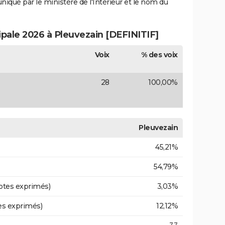
uniqué par le ministère de l'Intérieur et le nom du
ipale 2026 à Pleuvezain [DEFINITIF]
Voix
% des voix
28
100,00%
Pleuvezain
45,21%
54,79%
otes exprimés)
3,03%
es exprimés)
12,12%