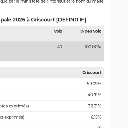
iqué par le ministère de l'Intérieur et le nom du maire
ipale 2026 à Griscourt [DEFINITIF]
Voix
% des voix
40
100,00%
Griscourt
59,09%
40,91%
otes exprimés)
32,31%
es exprimés)
6,15%