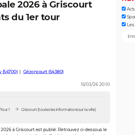
ale 2026 à Griscourt
Actu
ts du 1er tour
Spo
Les 
y (54700)
Gézoncourt (54380)
15/03/26 20:10
Tour 1
Griscourt
(toutes les informations sur la ville)
2026 à Griscourt est publié. Retrouvez ci-dessous le