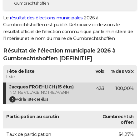
Gumbrechtshoffen
City break
Voyage de noces
Climat
Destinations
Voyage nature
Forum
+
PHOTO
Le
résultat des élections municipales
2026 à
GUIDES D'ACHAT
Gumbrechtshoffen est publié. Retrouvez ci-dessous le
résultat officiel de l'élection communiqué par le ministère de
BONS PLANS
l'Intérieur et le nom du maire de Gumbrechtshoffen.
CARTE DE VOEUX
Résultat de l'élection municipale 2026 à
Carte Bonne année
Carte Pâques
Carte de Noël
Carte Saint-Valentin
Carte d'anniversaire
Gumbrechtshoffen [DEFINITIF]
DICTIONNAIRE
Biographies
Expressions
Dictionnaire
Citations
Proverbes
Tête de liste
Voix
% des voix
PROGRAMME TV
Liste
COPAINS D'AVANT
Jacques FROEHLICH (15 élus)
433
100,00%
NOTRE VILLAGE, NOTRE AVENIR
Se connecter
Collèges
Universités
Service militaire
S'inscrire
Lycées
Primaires
Entreprises
Avis de recherche
AVIS DE DÉCÈS
Voir la liste des élus
FORUM
Participation au scrutin
Gumbrechtsh
Lifestyle
Sport
Television
Cinema
Bricolage
Culture
Auto
Voyage
offen
Taux de participation
54,27%