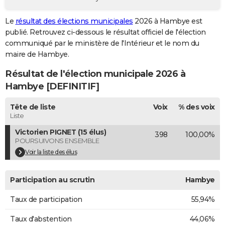
City break
Voyage de noces
Climat
Destinations
Voyage nature
Forum
+
PHOTO
Le
résultat des élections municipales
2026 à Hambye est
publié. Retrouvez ci-dessous le résultat officiel de l'élection
GUIDES D'ACHAT
communiqué par le ministère de l'Intérieur et le nom du
BONS PLANS
maire de Hambye.
Résultat de l'élection municipale 2026 à
CARTE DE VOEUX
Hambye [DEFINITIF]
Carte Bonne année
Carte Pâques
Carte de Noël
Carte Saint-Valentin
Carte d'anniversaire
DICTIONNAIRE
Tête de liste
Voix
% des voix
Biographies
Expressions
Dictionnaire
Citations
Proverbes
PROGRAMME TV
Liste
Victorien PIGNET (15 élus)
398
100,00%
COPAINS D'AVANT
POURSUIVONS ENSEMBLE
Se connecter
Collèges
Universités
Service militaire
S'inscrire
Lycées
Primaires
Entreprises
Avis de recherche
Voir la liste des élus
AVIS DE DÉCÈS
FORUM
Participation au scrutin
Hambye
Lifestyle
Sport
Television
Cinema
Bricolage
Culture
Auto
Voyage
Taux de participation
55,94%
Taux d'abstention
44,06%