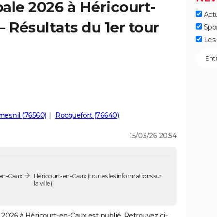
ale 2026 à Héricourt-
Actu
 Résultats du 1er tour
Spo
Les 
esnil (76560)
Rocquefort (76640)
15/03/26 20:54
-en-Caux
Héricourt-en-Caux
(toutes les informations sur
la ville)
2026 à Héricourt-en-Caux est publié. Retrouvez ci-