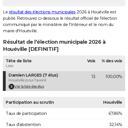
City break
Voyage de noces
Climat
Destinations
Voyage nature
Forum
+
PHOTO
Le
résultat des élections municipales
2026 à Houéville est
publié. Retrouvez ci-dessous le résultat officiel de l'élection
GUIDES D'ACHAT
communiqué par le ministère de l'Intérieur et le nom du
BONS PLANS
maire d'Houéville.
Résultat de l'élection municipale 2026 à
CARTE DE VOEUX
Houéville [DEFINITIF]
Carte Bonne année
Carte Pâques
Carte de Noël
Carte Saint-Valentin
Carte d'anniversaire
DICTIONNAIRE
Tête de liste
Voix
% des voix
Biographies
Expressions
Dictionnaire
Citations
Proverbes
PROGRAMME TV
Liste
Damien LARGES (7 élus)
13
100,00%
COPAINS D'AVANT
Houéville pour l'avenir
Se connecter
Collèges
Universités
Service militaire
S'inscrire
Lycées
Primaires
Entreprises
Avis de recherche
Voir la liste des élus
AVIS DE DÉCÈS
FORUM
Participation au scrutin
Houéville
Lifestyle
Sport
Television
Cinema
Bricolage
Culture
Auto
Voyage
Taux de participation
67,86%
Taux d'abstention
32,14%