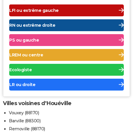
LFI ou extrême gauche
RN ou extrême droite
PS ou gauche
LREM ou centre
Ecologiste
LR ou droite
Villes voisines d'Houéville
Vouxey (88170)
Barville (88300)
Removille (88170)