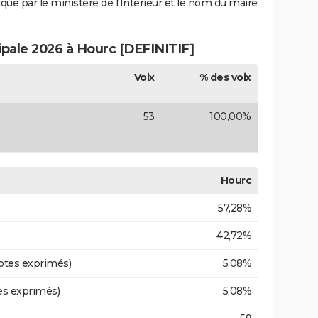
iqué par le ministère de l'Intérieur et le nom du maire
ipale 2026 à Hourc [DEFINITIF]
Voix
% des voix
53
100,00%
Hourc
57,28%
42,72%
otes exprimés)
5,08%
es exprimés)
5,08%