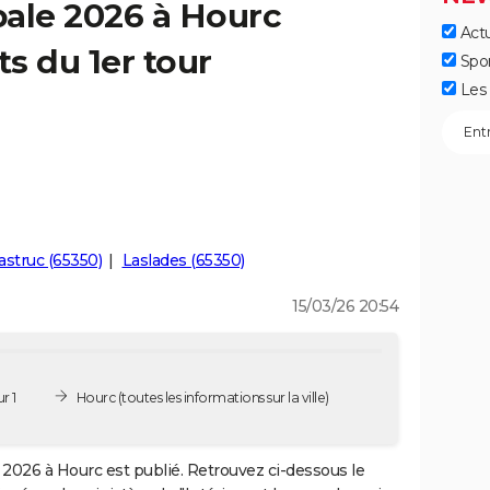
pale 2026 à Hourc
Actu
ts du 1er tour
Spo
Les 
struc (65350)
Laslades (65350)
15/03/26 20:54
r 1
Hourc
(toutes les informations sur la ville)
2026 à Hourc est publié. Retrouvez ci-dessous le