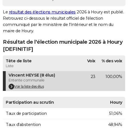
City break
Voyage de noces
Climat
Destinations
Voyage nature
Forum
+
PHOTO
Le
résultat des élections municipales
2026 à Houry est publié.
Retrouvez ci-dessous le résultat officiel de l'élection
GUIDES D'ACHAT
communiqué par le ministère de l'Intérieur et le nom du
BONS PLANS
maire de Houry.
Résultat de l'élection municipale 2026 à Houry
CARTE DE VOEUX
[DEFINITIF]
Carte Bonne année
Carte Pâques
Carte de Noël
Carte Saint-Valentin
Carte d'anniversaire
DICTIONNAIRE
Tête de liste
Voix
% des voix
Biographies
Expressions
Dictionnaire
Citations
Proverbes
PROGRAMME TV
Liste
Vincent HEYSE (8 élus)
23
100,00%
COPAINS D'AVANT
Entente communale
Se connecter
Collèges
Universités
Service militaire
S'inscrire
Lycées
Primaires
Entreprises
Avis de recherche
Voir la liste des élus
AVIS DE DÉCÈS
FORUM
Participation au scrutin
Houry
Lifestyle
Sport
Television
Cinema
Bricolage
Culture
Auto
Voyage
Taux de participation
51,06%
Taux d'abstention
48,94%