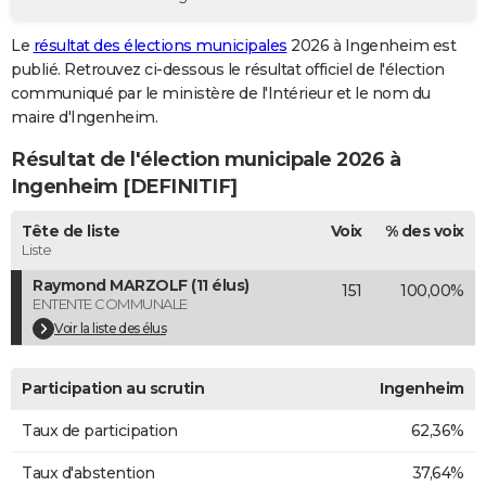
City break
Voyage de noces
Climat
Destinations
Voyage nature
Forum
+
PHOTO
Le
résultat des élections municipales
2026 à Ingenheim est
publié. Retrouvez ci-dessous le résultat officiel de l'élection
GUIDES D'ACHAT
communiqué par le ministère de l'Intérieur et le nom du
BONS PLANS
maire d'Ingenheim.
Résultat de l'élection municipale 2026 à
CARTE DE VOEUX
Ingenheim [DEFINITIF]
Carte Bonne année
Carte Pâques
Carte de Noël
Carte Saint-Valentin
Carte d'anniversaire
DICTIONNAIRE
Tête de liste
Voix
% des voix
Biographies
Expressions
Dictionnaire
Citations
Proverbes
PROGRAMME TV
Liste
Raymond MARZOLF (11 élus)
151
100,00%
COPAINS D'AVANT
ENTENTE COMMUNALE
Se connecter
Collèges
Universités
Service militaire
S'inscrire
Lycées
Primaires
Entreprises
Avis de recherche
Voir la liste des élus
AVIS DE DÉCÈS
FORUM
Participation au scrutin
Ingenheim
Lifestyle
Sport
Television
Cinema
Bricolage
Culture
Auto
Voyage
Taux de participation
62,36%
Taux d'abstention
37,64%