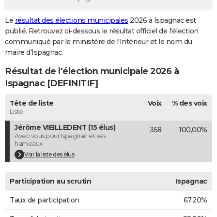
City break
Voyage de noces
Climat
Destinations
Voyage nature
Forum
+
PHOTO
Le
résultat des élections municipales
2026 à Ispagnac est
publié. Retrouvez ci-dessous le résultat officiel de l'élection
GUIDES D'ACHAT
communiqué par le ministère de l'Intérieur et le nom du
BONS PLANS
maire d'Ispagnac.
Résultat de l'élection municipale 2026 à
CARTE DE VOEUX
Ispagnac [DEFINITIF]
Carte Bonne année
Carte Pâques
Carte de Noël
Carte Saint-Valentin
Carte d'anniversaire
DICTIONNAIRE
Tête de liste
Voix
% des voix
Biographies
Expressions
Dictionnaire
Citations
Proverbes
PROGRAMME TV
Liste
Jérôme VIEILLEDENT (15 élus)
358
100,00%
COPAINS D'AVANT
Avec vous pour Ispagnac et ses
hameaux
Se connecter
Collèges
Universités
Service militaire
S'inscrire
Lycées
Primaires
Entreprises
Avis de recherche
AVIS DE DÉCÈS
Voir la liste des élus
FORUM
Participation au scrutin
Ispagnac
Lifestyle
Sport
Television
Cinema
Bricolage
Culture
Auto
Voyage
Taux de participation
67,20%