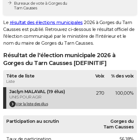
Bureaux de vote à Gorges du
City break
Voyage de noces
Climat
Destinations
Voyage nature
Forum
+
PHOTO
Tarn Causses
GUIDES D'ACHAT
Le
résultat des élections municipales
2026 à Gorges du Tarn
Causses est publié. Retrouvez ci-dessous le résultat officiel de
BONS PLANS
l'élection communiqué par le ministère de l'Intérieur et le
nom du maire de Gorges du Tarn Causses.
CARTE DE VOEUX
Résultat de l'élection municipale 2026 à
Carte Bonne année
Carte Pâques
Carte de Noël
Carte Saint-Valentin
Carte d'anniversaire
DICTIONNAIRE
Gorges du Tarn Causses [DEFINITIF]
Biographies
Expressions
Dictionnaire
Citations
Proverbes
PROGRAMME TV
Tête de liste
Voix
% des voix
Liste
COPAINS D'AVANT
Jaclyn MALAVAL (19 élus)
270
100,00%
Se connecter
Collèges
Universités
Service militaire
S'inscrire
Lycées
Primaires
Entreprises
Avis de recherche
AVIS DE DÉCÈS
UNIS POUR AGIR
Voir la liste des élus
FORUM
Lifestyle
Sport
Television
Cinema
Bricolage
Culture
Auto
Voyage
Participation au scrutin
Gorges du
Tarn Causses
Taux de participation
56,18%