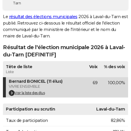
Tarn
City break
Voyage de noces
Climat
Destinations
Voyage nature
Forum
+
PHOTO
Le
résultat des élections municipales
2026 à Laval-du-Tarn est
GUIDES D'ACHAT
publié. Retrouvez ci-dessous le résultat officiel de l'élection
communiqué par le ministère de l'Intérieur et le nom du
BONS PLANS
maire de Laval-du-Tarn.
CARTE DE VOEUX
Résultat de l'élection municipale 2026 à Laval-
Carte Bonne année
Carte Pâques
Carte de Noël
Carte Saint-Valentin
Carte d'anniversaire
du-Tarn [DEFINITIF]
DICTIONNAIRE
Biographies
Expressions
Dictionnaire
Citations
Proverbes
Tête de liste
Voix
% des voix
PROGRAMME TV
Liste
COPAINS D'AVANT
Bernard BONICEL (11 élus)
69
100,00%
VIVRE ENSEMBLE
Se connecter
Collèges
Universités
Service militaire
S'inscrire
Lycées
Primaires
Entreprises
Avis de recherche
AVIS DE DÉCÈS
Voir la liste des élus
FORUM
Participation au scrutin
Laval-du-Tarn
Lifestyle
Sport
Television
Cinema
Bricolage
Culture
Auto
Voyage
Taux de participation
82,86%