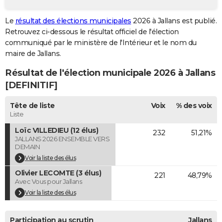
City break
Voyage de noces
Climat
Destinations
Voyage nature
Forum
+
PHOTO
Le
résultat des élections municipales
2026 à Jallans est publié.
Retrouvez ci-dessous le résultat officiel de l'élection
GUIDES D'ACHAT
communiqué par le ministère de l'Intérieur et le nom du
BONS PLANS
maire de Jallans.
Résultat de l'élection municipale 2026 à Jallans
CARTE DE VOEUX
[DEFINITIF]
Carte Bonne année
Carte Pâques
Carte de Noël
Carte Saint-Valentin
Carte d'anniversaire
DICTIONNAIRE
Tête de liste
Voix
% des voix
Biographies
Expressions
Dictionnaire
Citations
Proverbes
PROGRAMME TV
Liste
Loïc VILLEDIEU (12 élus)
232
51,21%
COPAINS D'AVANT
JALLANS 2026 ENSEMBLE VERS
DEMAIN
Se connecter
Collèges
Universités
Service militaire
S'inscrire
Lycées
Primaires
Entreprises
Avis de recherche
AVIS DE DÉCÈS
Voir la liste des élus
Olivier LECOMTE (3 élus)
FORUM
221
48,79%
Avec Vous pour Jallans
Lifestyle
Sport
Television
Cinema
Bricolage
Culture
Auto
Voyage
Voir la liste des élus
Participation au scrutin
Jallans