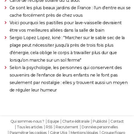
Carte de l'éclipse solaire du 12 août
Ce sont les plus beaux jardins de France : l'un d'entre eux se
cache forcément près de chez vous
Voici pourquoi les pastilles pour lave-vaisselle devraient
être vos meilleures alliées dans la salle de bain
Sergio Lopez Lopez, kiné : "Marcher sur le sable sec de la
plage peut nécessiter jusqu'à près de trois fois plus
d'énergie, cela oblige le corps à travailler plus dur que
lorsqu'on marche sur un sol ferme"
Selon la psychologie, les personnes qui conservent des
souvenirs de l'enfance de leurs enfants ne le font pas
seulement par nostalgie : elles y trouvent aussi un moyen
de réguler leur humeur
Qui sommes-nous ?
Equipe
Charte éditoriale
Publicité
Contact
Tous les articles
RSS
Recrutement
Données personnelles
Paramétrer les cookies
Gérer Utiq
Mentions légales
Groupe Figaro