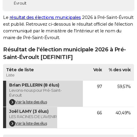
Évroult
City break
Voyage de noces
Climat
Destinations
Voyage nature
Forum
+
PHOTO
Le
résultat des élections municipales
2026 à Pré-Saint-Évroult
GUIDES D'ACHAT
est publié. Retrouvez ci-dessous le résultat officiel de l'élection
communiqué par le ministère de l'Intérieur et le nom du
BONS PLANS
maire de Pré-Saint-Évroult.
CARTE DE VOEUX
Résultat de l'élection municipale 2026 à Pré-
Carte Bonne année
Carte Pâques
Carte de Noël
Carte Saint-Valentin
Carte d'anniversaire
Saint-Évroult [DEFINITIF]
DICTIONNAIRE
Biographies
Expressions
Dictionnaire
Citations
Proverbes
Tête de liste
Voix
% des voix
PROGRAMME TV
Liste
COPAINS D'AVANT
Brian PELLERIN (8 élus)
97
59,51%
Levons-nous pour Pré-Saint-
Se connecter
Collèges
Universités
Service militaire
S'inscrire
Lycées
Primaires
Entreprises
Avis de recherche
AVIS DE DÉCÈS
Évroult
Voir la liste des élus
FORUM
Joël LAMY (3 élus)
66
40,49%
LES RACINES DE L'AVENIR
Lifestyle
Sport
Television
Cinema
Bricolage
Culture
Auto
Voyage
Voir la liste des élus