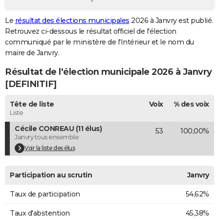
City break
Voyage de noces
Climat
Destinations
Voyage nature
Forum
+
PHOTO
Le
résultat des élections municipales
2026 à Janvry est publié.
Retrouvez ci-dessous le résultat officiel de l'élection
GUIDES D'ACHAT
communiqué par le ministère de l'Intérieur et le nom du
BONS PLANS
maire de Janvry.
Résultat de l'élection municipale 2026 à Janvry
CARTE DE VOEUX
[DEFINITIF]
Carte Bonne année
Carte Pâques
Carte de Noël
Carte Saint-Valentin
Carte d'anniversaire
DICTIONNAIRE
Tête de liste
Voix
% des voix
Biographies
Expressions
Dictionnaire
Citations
Proverbes
PROGRAMME TV
Liste
Cécile CONREAU (11 élus)
53
100,00%
COPAINS D'AVANT
Janvry tous ensemble
Se connecter
Collèges
Universités
Service militaire
S'inscrire
Lycées
Primaires
Entreprises
Avis de recherche
Voir la liste des élus
AVIS DE DÉCÈS
FORUM
Participation au scrutin
Janvry
Lifestyle
Sport
Television
Cinema
Bricolage
Culture
Auto
Voyage
Taux de participation
54,62%
Taux d'abstention
45,38%