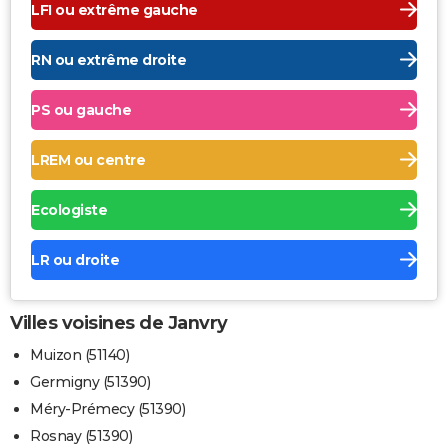
LFI ou extrême gauche
RN ou extrême droite
PS ou gauche
LREM ou centre
Ecologiste
LR ou droite
Villes voisines de Janvry
Muizon (51140)
Germigny (51390)
Méry-Prémecy (51390)
Rosnay (51390)