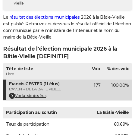
Vieille
City break
Voyage de noces
Climat
Destinations
Voyage nature
Forum
+
PHOTO
Le
résultat des élections municipales
2026 à la Bâtie-Vieille
GUIDES D'ACHAT
est publié. Retrouvez ci-dessous le résultat officiel de l'élection
communiqué par le ministère de l'Intérieur et le nom du
BONS PLANS
maire de la Bâtie-Vieille.
CARTE DE VOEUX
Résultat de l'élection municipale 2026 à la
Carte Bonne année
Carte Pâques
Carte de Noël
Carte Saint-Valentin
Carte d'anniversaire
Bâtie-Vieille [DEFINITIF]
DICTIONNAIRE
Biographies
Expressions
Dictionnaire
Citations
Proverbes
Tête de liste
Voix
% des voix
PROGRAMME TV
Liste
COPAINS D'AVANT
Francis CESTER (11 élus)
177
100,00%
L'AVENIR DE LA BATIE VIEILLE
Se connecter
Collèges
Universités
Service militaire
S'inscrire
Lycées
Primaires
Entreprises
Avis de recherche
AVIS DE DÉCÈS
Voir la liste des élus
FORUM
Participation au scrutin
La Bâtie-Vieille
Lifestyle
Sport
Television
Cinema
Bricolage
Culture
Auto
Voyage
Taux de participation
60,69%