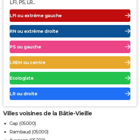
LFI, PS, LR...
LFI ou extrême gauche
RN ou extrême droite
PS ou gauche
LREM ou centre
Ecologiste
LR ou droite
Villes voisines de la Bâtie-Vieille
Gap (05000)
Rambaud (05000)