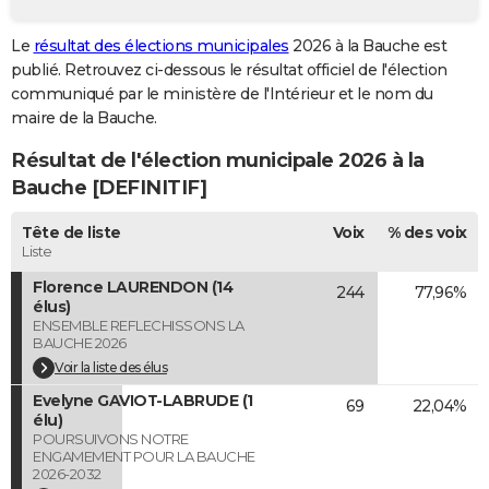
City break
Voyage de noces
Climat
Destinations
Voyage nature
Forum
+
PHOTO
Le
résultat des élections municipales
2026 à la Bauche est
publié. Retrouvez ci-dessous le résultat officiel de l'élection
GUIDES D'ACHAT
communiqué par le ministère de l'Intérieur et le nom du
BONS PLANS
maire de la Bauche.
Résultat de l'élection municipale 2026 à la
CARTE DE VOEUX
Bauche [DEFINITIF]
Carte Bonne année
Carte Pâques
Carte de Noël
Carte Saint-Valentin
Carte d'anniversaire
DICTIONNAIRE
Tête de liste
Voix
% des voix
Biographies
Expressions
Dictionnaire
Citations
Proverbes
PROGRAMME TV
Liste
Florence LAURENDON (14
244
77,96%
COPAINS D'AVANT
élus)
ENSEMBLE REFLECHISSONS LA
Se connecter
Collèges
Universités
Service militaire
S'inscrire
Lycées
Primaires
Entreprises
Avis de recherche
AVIS DE DÉCÈS
BAUCHE 2026
Voir la liste des élus
FORUM
Evelyne GAVIOT-LABRUDE (1
69
22,04%
élu)
Lifestyle
Sport
Television
Cinema
Bricolage
Culture
Auto
Voyage
POURSUIVONS NOTRE
ENGAMEMENT POUR LA BAUCHE
2026-2032