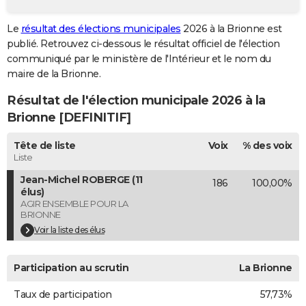
City break
Voyage de noces
Climat
Destinations
Voyage nature
Forum
+
PHOTO
Le
résultat des élections municipales
2026 à la Brionne est
publié. Retrouvez ci-dessous le résultat officiel de l'élection
GUIDES D'ACHAT
communiqué par le ministère de l'Intérieur et le nom du
BONS PLANS
maire de la Brionne.
Résultat de l'élection municipale 2026 à la
CARTE DE VOEUX
Brionne [DEFINITIF]
Carte Bonne année
Carte Pâques
Carte de Noël
Carte Saint-Valentin
Carte d'anniversaire
DICTIONNAIRE
Tête de liste
Voix
% des voix
Biographies
Expressions
Dictionnaire
Citations
Proverbes
PROGRAMME TV
Liste
Jean-Michel ROBERGE (11
186
100,00%
COPAINS D'AVANT
élus)
AGIR ENSEMBLE POUR LA
Se connecter
Collèges
Universités
Service militaire
S'inscrire
Lycées
Primaires
Entreprises
Avis de recherche
AVIS DE DÉCÈS
BRIONNE
Voir la liste des élus
FORUM
Lifestyle
Sport
Television
Cinema
Bricolage
Culture
Auto
Voyage
Participation au scrutin
La Brionne
Taux de participation
57,73%