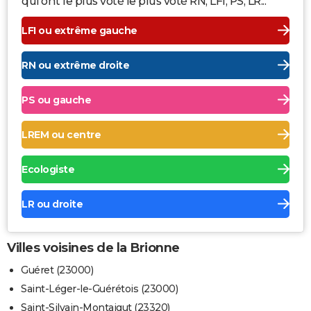
qui ont le plus voté le plus voté RN, LFI, PS, LR...
LFI ou extrême gauche
RN ou extrême droite
PS ou gauche
LREM ou centre
Ecologiste
LR ou droite
Villes voisines de la Brionne
Guéret (23000)
Saint-Léger-le-Guérétois (23000)
Saint-Silvain-Montaigut (23320)