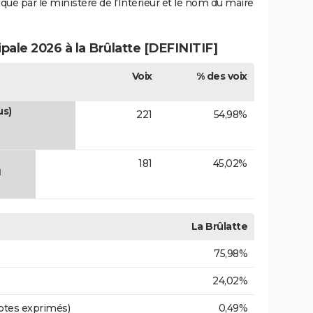
iqué par le ministère de l'Intérieur et le nom du maire
ipale 2026 à la Brûlatte [DEFINITIF]
Voix
% des voix
us)
221
54,98%
181
45,02%
N
La Brûlatte
75,98%
24,02%
otes exprimés)
0,49%