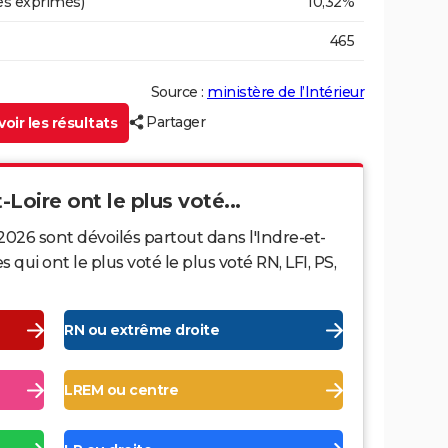
es exprimés)
10,32%
465
Source :
ministère de l’Intérieur
Partager
oir les résultats
-Loire ont le plus voté...
2026 sont dévoilés partout dans l'Indre-et-
ui ont le plus voté le plus voté RN, LFI, PS,
RN ou extrême droite
LREM ou centre