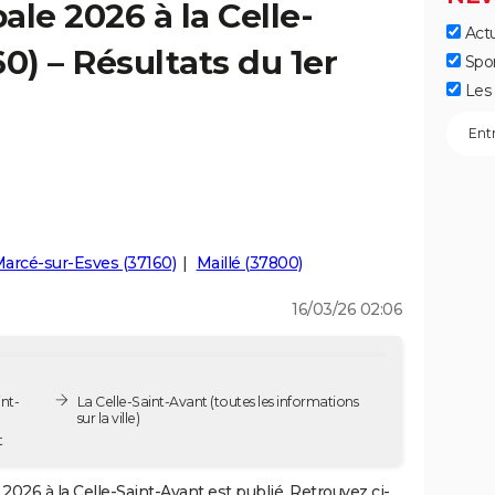
le 2026 à la Celle-
Actu
0) – Résultats du 1er
Spo
Les 
arcé-sur-Esves (37160)
Maillé (37800)
16/03/26 02:06
nt-
La Celle-Saint-Avant
(toutes les informations
sur la ville)
t
2026 à la Celle-Saint-Avant est publié. Retrouvez ci-