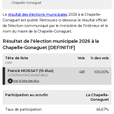
Chapelle-Gonaguet
City break
Voyage de noces
Climat
Destinations
Voyage nature
Forum
+
PHOTO
Le
résultat des élections municipales
2026 à la Chapelle-
GUIDES D'ACHAT
Gonaguet est publié. Retrouvez ci-dessous le résultat officiel
de l'élection communiqué par le ministère de l'Intérieur et le
BONS PLANS
nom du maire de la Chapelle-Gonaguet.
CARTE DE VOEUX
Résultat de l'élection municipale 2026 à la
Carte Bonne année
Carte Pâques
Carte de Noël
Carte Saint-Valentin
Carte d'anniversaire
Chapelle-Gonaguet [DEFINITIF]
DICTIONNAIRE
Biographies
Expressions
Dictionnaire
Citations
Proverbes
Tête de liste
Voix
% des voix
PROGRAMME TV
Liste
COPAINS D'AVANT
Franck MOISSAT (15 élus)
481
100,00%
CONTINUONS ENSEMBLE
Se connecter
Collèges
Universités
Service militaire
S'inscrire
Lycées
Primaires
Entreprises
Avis de recherche
AVIS DE DÉCÈS
Voir la liste des élus
FORUM
Participation au scrutin
La Chapelle-
Lifestyle
Sport
Television
Cinema
Bricolage
Culture
Auto
Voyage
Gonaguet
Taux de participation
66,67%