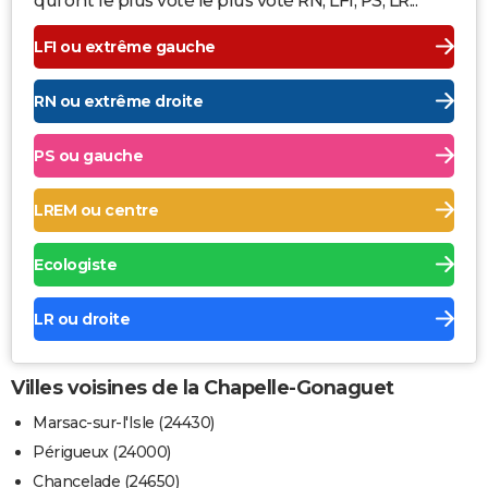
qui ont le plus voté le plus voté RN, LFI, PS, LR...
LFI ou extrême gauche
RN ou extrême droite
PS ou gauche
LREM ou centre
Ecologiste
LR ou droite
Villes voisines de la Chapelle-Gonaguet
Marsac-sur-l'Isle (24430)
Périgueux (24000)
Chancelade (24650)