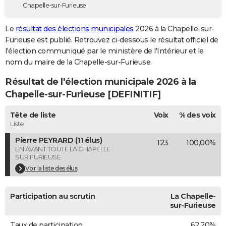
Chapelle-sur-Furieuse
City break
Voyage de noces
Climat
Destinations
Voyage nature
Forum
+
PHOTO
Le
résultat des élections municipales
2026 à la Chapelle-sur-
GUIDES D'ACHAT
Furieuse est publié. Retrouvez ci-dessous le résultat officiel de
l'élection communiqué par le ministère de l'Intérieur et le
BONS PLANS
nom du maire de la Chapelle-sur-Furieuse.
CARTE DE VOEUX
Résultat de l'élection municipale 2026 à la
Carte Bonne année
Carte Pâques
Carte de Noël
Carte Saint-Valentin
Carte d'anniversaire
Chapelle-sur-Furieuse [DEFINITIF]
DICTIONNAIRE
Biographies
Expressions
Dictionnaire
Citations
Proverbes
Tête de liste
Voix
% des voix
PROGRAMME TV
Liste
COPAINS D'AVANT
Pierre PEYRARD (11 élus)
123
100,00%
EN AVANT TOUTE LA CHAPELLE
Se connecter
Collèges
Universités
Service militaire
S'inscrire
Lycées
Primaires
Entreprises
Avis de recherche
AVIS DE DÉCÈS
SUR FURIEUSE
Voir la liste des élus
FORUM
Lifestyle
Sport
Television
Cinema
Bricolage
Culture
Auto
Voyage
Participation au scrutin
La Chapelle-
sur-Furieuse
Taux de participation
62,20%