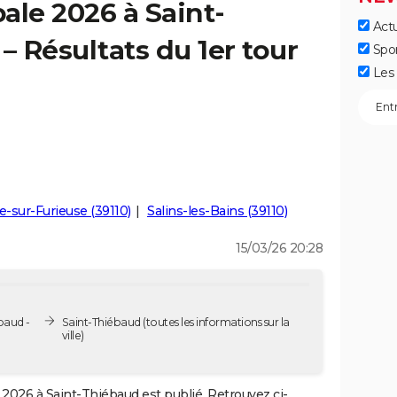
ale 2026 à Saint-
Actu
– Résultats du 1er tour
Spo
Les 
e-sur-Furieuse (39110)
Salins-les-Bains (39110)
15/03/26 20:28
baud -
Saint-Thiébaud
(toutes les informations sur la
ville)
2026 à Saint-Thiébaud est publié. Retrouvez ci-