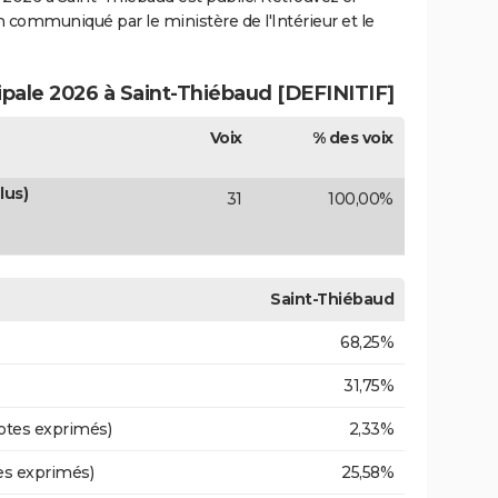
ion communiqué par le ministère de l'Intérieur et le
ipale 2026 à Saint-Thiébaud [DEFINITIF]
Voix
% des voix
lus)
31
100,00%
Saint-Thiébaud
68,25%
31,75%
otes exprimés)
2,33%
es exprimés)
25,58%