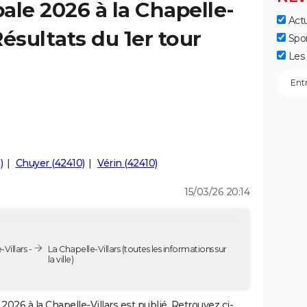
ale 2026 à la Chapelle-
Actu
Résultats du 1er tour
Spo
Les 
)
Chuyer (42410)
Vérin (42410)
15/03/26 20:14
Villars -
La Chapelle-Villars
(toutes les informations sur
la ville)
2026 à la Chapelle-Villars est publié. Retrouvez ci-