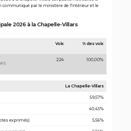
ion communiqué par le ministère de l'Intérieur et le
pale 2026 à la Chapelle-Villars
Voix
% des voix
224
100,00%
ARS
La Chapelle-Villars
59,57%
40,43%
otes exprimés)
5,56%