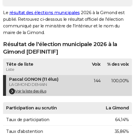
City break
Voyage de noces
Climat
Destinations
Voyage nature
Forum
+
PHOTO
Le
résultat des élections municipales
2026 à la Gimond est
publié. Retrouvez ci-dessous le résultat officiel de l'élection
GUIDES D'ACHAT
communiqué par le ministère de l'Intérieur et le nom du
BONS PLANS
maire de la Gimond.
Résultat de l'élection municipale 2026 à la
CARTE DE VOEUX
Gimond [DEFINITIF]
Carte Bonne année
Carte Pâques
Carte de Noël
Carte Saint-Valentin
Carte d'anniversaire
DICTIONNAIRE
Tête de liste
Voix
% des voix
Biographies
Expressions
Dictionnaire
Citations
Proverbes
PROGRAMME TV
Liste
Pascal GONON (11 élus)
144
100,00%
COPAINS D'AVANT
LA GIMOND DEMAIN
Se connecter
Collèges
Universités
Service militaire
S'inscrire
Lycées
Primaires
Entreprises
Avis de recherche
Voir la liste des élus
AVIS DE DÉCÈS
FORUM
Participation au scrutin
La Gimond
Lifestyle
Sport
Television
Cinema
Bricolage
Culture
Auto
Voyage
Taux de participation
64,14%
Taux d'abstention
35,86%