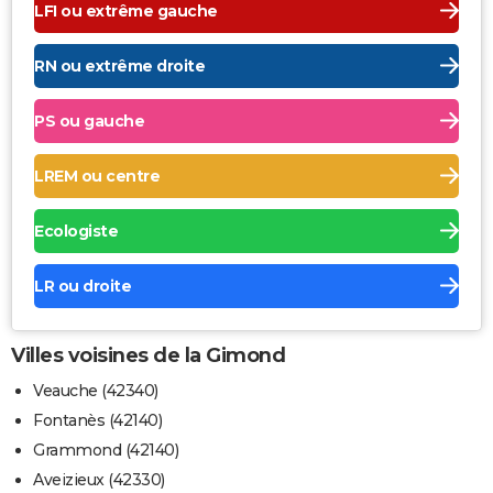
LFI ou extrême gauche
RN ou extrême droite
PS ou gauche
LREM ou centre
Ecologiste
LR ou droite
Villes voisines de la Gimond
Veauche (42340)
Fontanès (42140)
Grammond (42140)
Aveizieux (42330)