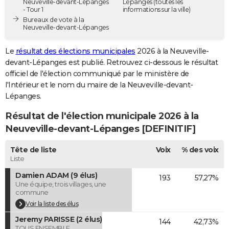
Neuveville-devant-Lépanges
Lépanges
(toutes les
- Tour 1
informations sur la ville)
City break
Voyage de noces
Climat
Destinations
Voyage nature
Forum
+
PHOTO
Bureaux de vote à la
Neuveville-devant-Lépanges
GUIDES D'ACHAT
Le
résultat des élections municipales
2026 à la Neuveville-
BONS PLANS
devant-Lépanges est publié. Retrouvez ci-dessous le résultat
officiel de l'élection communiqué par le ministère de
CARTE DE VOEUX
l'Intérieur et le nom du maire de la Neuveville-devant-
Carte Bonne année
Carte Pâques
Carte de Noël
Carte Saint-Valentin
Carte d'anniversaire
DICTIONNAIRE
Lépanges.
Biographies
Expressions
Dictionnaire
Citations
Proverbes
Résultat de l'élection municipale 2026 à la
PROGRAMME TV
Neuveville-devant-Lépanges [DEFINITIF]
COPAINS D'AVANT
Tête de liste
Voix
% des voix
Se connecter
Collèges
Universités
Service militaire
S'inscrire
Lycées
Primaires
Entreprises
Avis de recherche
AVIS DE DÉCÈS
Liste
Damien ADAM (9 élus)
193
57,27%
FORUM
Une équipe, trois villages, une
commune
Lifestyle
Sport
Television
Cinema
Bricolage
Culture
Auto
Voyage
Voir la liste des élus
Jeremy PARISSE (2 élus)
144
42,73%
TOUS ENSEMBLE