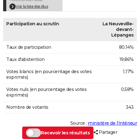
Voir la liste des élus
Participation au scrutin
La Neuveville-
devant-
Lépanges
Taux de participation
80,14%
Taux d'abstention
19,86%
Votes blancs (en pourcentage des votes
1,17%
exprimés)
Votes nuls (en pourcentage des votes
0,58%
exprimés)
Nombre de votants
343
Source :
ministère de l’Intérieur
Partager
Recevoir les résultats