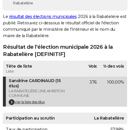
Rabatelière
City break
Voyage de noces
Climat
Destinations
Voyage nature
Forum
+
PHOTO
Le
résultat des élections municipales
2026 à la Rabatelière est
GUIDES D'ACHAT
publié. Retrouvez ci-dessous le résultat officiel de l'élection
communiqué par le ministère de l'Intérieur et le nom du
BONS PLANS
maire de la Rabatelière.
CARTE DE VOEUX
Résultat de l'élection municipale 2026 à la
Carte Bonne année
Carte Pâques
Carte de Noël
Carte Saint-Valentin
Carte d'anniversaire
Rabatelière [DEFINITIF]
DICTIONNAIRE
Biographies
Expressions
Dictionnaire
Citations
Proverbes
Tête de liste
Voix
% des voix
PROGRAMME TV
Liste
COPAINS D'AVANT
Sandrine CARDINAUD (15
376
100,00%
élus)
Se connecter
Collèges
Universités
Service militaire
S'inscrire
Lycées
Primaires
Entreprises
Avis de recherche
AVIS DE DÉCÈS
LA RABATELIÈRE UNE AMBITION
COMMUNE
FORUM
Voir la liste des élus
Lifestyle
Sport
Television
Cinema
Bricolage
Culture
Auto
Voyage
Participation au scrutin
La Rabatelière
Taux de participation
57,98%