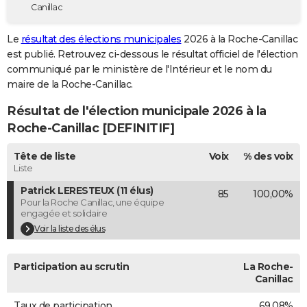
Canillac
City break
Voyage de noces
Climat
Destinations
Voyage nature
Forum
+
PHOTO
Le
résultat des élections municipales
2026 à la Roche-Canillac
GUIDES D'ACHAT
est publié. Retrouvez ci-dessous le résultat officiel de l'élection
communiqué par le ministère de l'Intérieur et le nom du
BONS PLANS
maire de la Roche-Canillac.
CARTE DE VOEUX
Résultat de l'élection municipale 2026 à la
Carte Bonne année
Carte Pâques
Carte de Noël
Carte Saint-Valentin
Carte d'anniversaire
Roche-Canillac [DEFINITIF]
DICTIONNAIRE
Biographies
Expressions
Dictionnaire
Citations
Proverbes
Tête de liste
Voix
% des voix
PROGRAMME TV
Liste
COPAINS D'AVANT
Patrick LERESTEUX (11 élus)
85
100,00%
Pour la Roche Canillac, une équipe
Se connecter
Collèges
Universités
Service militaire
S'inscrire
Lycées
Primaires
Entreprises
Avis de recherche
AVIS DE DÉCÈS
engagée et solidaire
Voir la liste des élus
FORUM
Lifestyle
Sport
Television
Cinema
Bricolage
Culture
Auto
Voyage
Participation au scrutin
La Roche-
Canillac
Taux de participation
69,08%