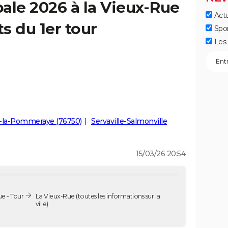
ale 2026 à la Vieux-Rue
Actu
ts du 1er tour
Spo
Les 
-la-Pommeraye (76750)
Servaville-Salmonville
15/03/26 20:54
e - Tour
La Vieux-Rue
(toutes les informations sur la
ville)