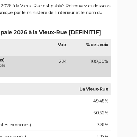
2026 à la Vieux-Rue est publié. Retrouvez ci-dessous
uniqué par le ministère de l'Intérieur et le nom du
ipale 2026 à la Vieux-Rue [DEFINITIF]
Voix
% des voix
s)
224
100,00%
ble
La Vieux-Rue
49,48%
50,52%
otes exprimés)
3,81%
es exprimés)
1,27%