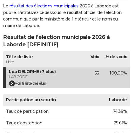
Le
résultat des élections municipales
2026 à Laborde est
City break
Voyage de noces
Climat
Destinations
Voyage nature
Forum
+
PHOTO
publié. Retrouvez ci-dessous le résultat officiel de l'élection
communiqué par le ministère de l'Intérieur et le nom du
GUIDES D'ACHAT
maire de Laborde.
BONS PLANS
Résultat de l'élection municipale 2026 à
CARTE DE VOEUX
Laborde [DEFINITIF]
Carte Bonne année
Carte Pâques
Carte de Noël
Carte Saint-Valentin
Carte d'anniversaire
DICTIONNAIRE
Tête de liste
Voix
% des voix
Liste
Biographies
Expressions
Dictionnaire
Citations
Proverbes
PROGRAMME TV
Léa DELORME (7 élus)
55
100,00%
LABORDE
COPAINS D'AVANT
Voir la liste des élus
Se connecter
Collèges
Universités
Service militaire
S'inscrire
Lycées
Primaires
Entreprises
Avis de recherche
AVIS DE DÉCÈS
Participation au scrutin
Laborde
FORUM
Taux de participation
74,39%
Lifestyle
Sport
Television
Cinema
Bricolage
Culture
Auto
Voyage
Taux d'abstention
25,61%