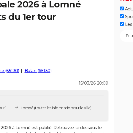
pale 2026 à Lomné
Actu
ts du 1er tour
Spo
Les 
e (65130)
Bulan (65130)
15/03/26 20:09
ur 1
Lomné
(toutes les informations sur la ville)
2026 à Lomné est publié. Retrouvez ci-dessous le