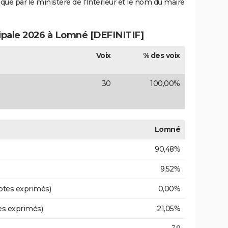
iqué par le ministère de l'Intérieur et le nom du maire
cipale 2026 à Lomné [DEFINITIF]
Voix
% des voix
30
100,00%
Lomné
90,48%
9,52%
otes exprimés)
0,00%
es exprimés)
21,05%