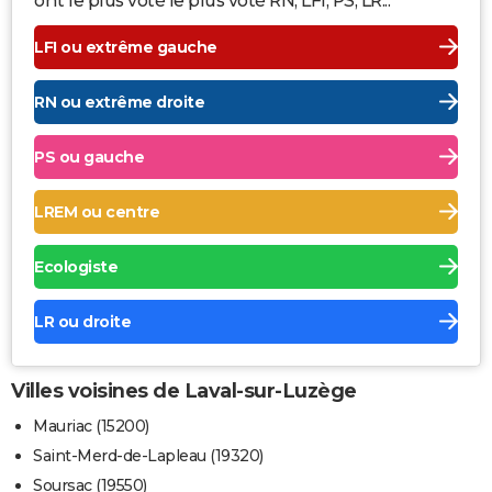
ont le plus voté le plus voté RN, LFI, PS, LR...
LFI ou extrême gauche
RN ou extrême droite
PS ou gauche
LREM ou centre
Ecologiste
LR ou droite
Villes voisines de Laval-sur-Luzège
Mauriac (15200)
Saint-Merd-de-Lapleau (19320)
Soursac (19550)