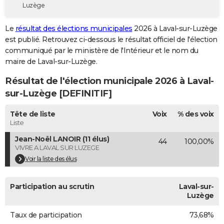
Luzège
City break
Voyage de noces
Climat
Destinations
Voyage nature
Forum
+
PHOTO
Le
résultat des élections municipales
2026 à Laval-sur-Luzège
GUIDES D'ACHAT
est publié. Retrouvez ci-dessous le résultat officiel de l'élection
communiqué par le ministère de l'Intérieur et le nom du
BONS PLANS
maire de Laval-sur-Luzège.
CARTE DE VOEUX
Résultat de l'élection municipale 2026 à Laval-
Carte Bonne année
Carte Pâques
Carte de Noël
Carte Saint-Valentin
Carte d'anniversaire
sur-Luzège [DEFINITIF]
DICTIONNAIRE
Biographies
Expressions
Dictionnaire
Citations
Proverbes
Tête de liste
Voix
% des voix
PROGRAMME TV
Liste
COPAINS D'AVANT
Jean-Noël LANOIR (11 élus)
44
100,00%
VIVRE A LAVAL SUR LUZEGE
Se connecter
Collèges
Universités
Service militaire
S'inscrire
Lycées
Primaires
Entreprises
Avis de recherche
AVIS DE DÉCÈS
Voir la liste des élus
FORUM
Participation au scrutin
Laval-sur-
Lifestyle
Sport
Television
Cinema
Bricolage
Culture
Auto
Voyage
Luzège
Taux de participation
73,68%