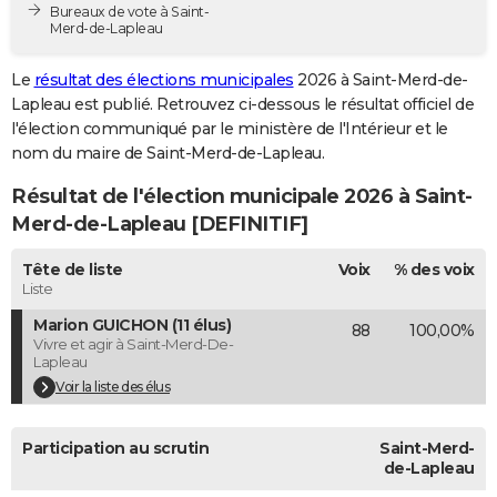
Bureaux de vote à Saint-
City break
Voyage de noces
Climat
Destinations
Voyage nature
Forum
+
PHOTO
Merd-de-Lapleau
GUIDES D'ACHAT
Le
résultat des élections municipales
2026 à Saint-Merd-de-
Lapleau est publié. Retrouvez ci-dessous le résultat officiel de
BONS PLANS
l'élection communiqué par le ministère de l'Intérieur et le
nom du maire de Saint-Merd-de-Lapleau.
CARTE DE VOEUX
Résultat de l'élection municipale 2026 à Saint-
Carte Bonne année
Carte Pâques
Carte de Noël
Carte Saint-Valentin
Carte d'anniversaire
DICTIONNAIRE
Merd-de-Lapleau [DEFINITIF]
Biographies
Expressions
Dictionnaire
Citations
Proverbes
PROGRAMME TV
Tête de liste
Voix
% des voix
Liste
COPAINS D'AVANT
Marion GUICHON (11 élus)
88
100,00%
Se connecter
Collèges
Universités
Service militaire
S'inscrire
Lycées
Primaires
Entreprises
Avis de recherche
AVIS DE DÉCÈS
Vivre et agir à Saint-Merd-De-
Lapleau
FORUM
Voir la liste des élus
Lifestyle
Sport
Television
Cinema
Bricolage
Culture
Auto
Voyage
Participation au scrutin
Saint-Merd-
de-Lapleau