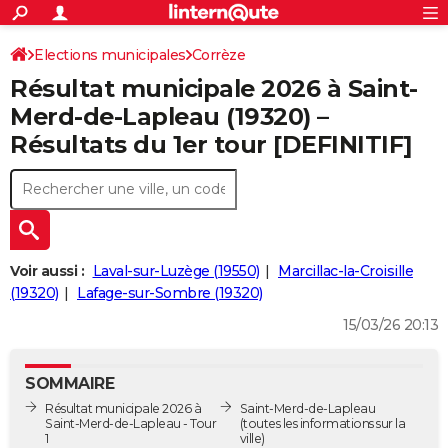
ACTUALITÉS
Connexion
S'inscrire
Elections municipales
Corrèze
Rechercher
Société
Education
Villes
Politique
Faits Divers
Monde
+
SPORT
Résultat municipale 2026 à Saint-
Football
Cyclisme
Forum
Coupe du monde 2026
Tennis
Rugby
CULTURE
Merd-de-Lapleau (19320) –
Résultats du 1er tour [DEFINITIF]
TNT
Cinéma
Musique
Programme TV
Streaming
Sorties cinéma
+
FINANCE
Impôts
Immobilier
Banque
Crédit
Retraite
Epargne
Risques naturels par ville
Assurance
AUTO
Réserver un essai
Berlines
Forum auto
Essais
Citadines
SUV
+
HIGH-TECH
Meilleur smartphone
Ordinateurs
Guide high-tech
Mobiles
Internet
Jeux vidéo
+
BRICOLAGE
Voir aussi :
Laval-sur-Luzège (19550)
Marcillac-la-Croisille
(19320)
Lafage-sur-Sombre (19320)
Aménagement intérieur
Cuisine
Jardinage
+
Forum
Extérieur
Salle de bains
Rangement
WEEK-END
15/03/26 20:13
Escapades
Expositions
Week-end nature
Guides de France
Patrimoine
Musées
+
LIFESTYLE
SOMMAIRE
Bien-être
Mode
+
Art de vivre
Loisirs
Modes de vie
SANTE
Résultat municipale 2026 à
Saint-Merd-de-Lapleau
Saint-Merd-de-Lapleau - Tour
(toutes les informations sur la
Guide de la santé
Médicaments
+
Alimentation
Maladies
Sommeil
VOYAGE
1
ville)