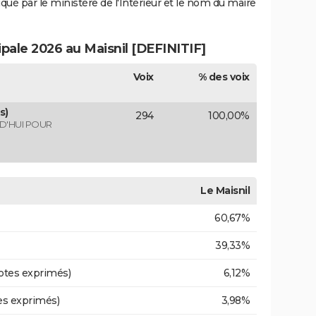
iqué par le ministère de l'Intérieur et le nom du maire
ipale 2026 au Maisnil [DEFINITIF]
Voix
% des voix
s)
294
100,00%
RD'HUI POUR
Le Maisnil
60,67%
39,33%
otes exprimés)
6,12%
es exprimés)
3,98%