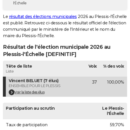
l'Échelle
City break
Voyage de noces
Climat
Destinations
Voyage nature
Forum
+
PHOTO
Le
résultat des élections municipales
2026 au Plessis-l'Échelle
GUIDES D'ACHAT
est publié. Retrouvez ci-dessous le résultat officiel de l'élection
communiqué par le ministère de l'Intérieur et le nom du
BONS PLANS
maire du Plessis-l'Échelle.
CARTE DE VOEUX
Résultat de l'élection municipale 2026 au
Carte Bonne année
Carte Pâques
Carte de Noël
Carte Saint-Valentin
Carte d'anniversaire
Plessis-l'Échelle [DEFINITIF]
DICTIONNAIRE
Biographies
Expressions
Dictionnaire
Citations
Proverbes
Tête de liste
Voix
% des voix
PROGRAMME TV
Liste
COPAINS D'AVANT
Vincent BELUET (7 élus)
37
100,00%
ENSEMBLE POUR LE PLESSIS
Se connecter
Collèges
Universités
Service militaire
S'inscrire
Lycées
Primaires
Entreprises
Avis de recherche
AVIS DE DÉCÈS
Voir la liste des élus
FORUM
Participation au scrutin
Le Plessis-
Lifestyle
Sport
Television
Cinema
Bricolage
Culture
Auto
Voyage
l'Échelle
Taux de participation
59,70%