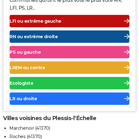
communes qui ont le plus voté le plus voté RN,
LFI, PS, LR...
LFI ou extrême gauche
RN ou extrême droite
PS ou gauche
LREM ou centre
Ecologiste
LR ou droite
Villes voisines du Plessis-l'Échelle
Marchenoir (41370)
Roches (41370)