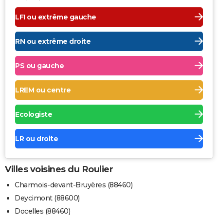
LFI ou extrême gauche
RN ou extrême droite
PS ou gauche
LREM ou centre
Ecologiste
LR ou droite
Villes voisines du Roulier
Charmois-devant-Bruyères (88460)
Deycimont (88600)
Docelles (88460)