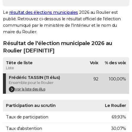
City break
Voyage de noces
Climat
Destinations
Voyage nature
Forum
+
PHOTO
Le
résultat des élections municipales
2026 au Roulier est
publié. Retrouvez ci-dessous le résultat officiel de l'élection
GUIDES D'ACHAT
communiqué par le ministère de l'Intérieur et le nom du
BONS PLANS
maire du Roulier.
Résultat de l'élection municipale 2026 au
CARTE DE VOEUX
Roulier [DEFINITIF]
Carte Bonne année
Carte Pâques
Carte de Noël
Carte Saint-Valentin
Carte d'anniversaire
DICTIONNAIRE
Tête de liste
Voix
% des voix
Biographies
Expressions
Dictionnaire
Citations
Proverbes
PROGRAMME TV
Liste
Frédéric TASSIN (11 élus)
92
100,00%
COPAINS D'AVANT
Ensemble pour le Roulier
Se connecter
Collèges
Universités
Service militaire
S'inscrire
Lycées
Primaires
Entreprises
Avis de recherche
Voir la liste des élus
AVIS DE DÉCÈS
FORUM
Participation au scrutin
Le Roulier
Lifestyle
Sport
Television
Cinema
Bricolage
Culture
Auto
Voyage
Taux de participation
69,93%
Taux d'abstention
30,07%