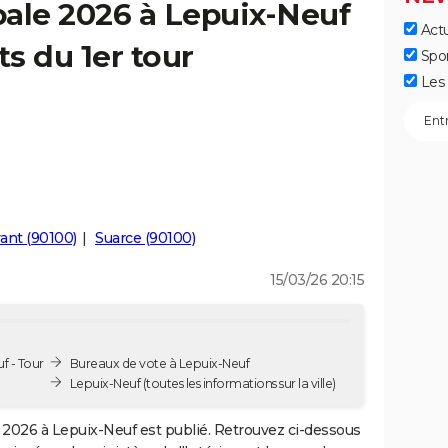
ale 2026 à Lepuix-Neuf
Actu
ts du 1er tour
Spo
Les 
ant (90100)
Suarce (90100)
15/03/26 20:15
f - Tour
Bureaux de vote à Lepuix-Neuf
Lepuix-Neuf
(toutes les informations sur la ville)
2026 à Lepuix-Neuf est publié. Retrouvez ci-dessous