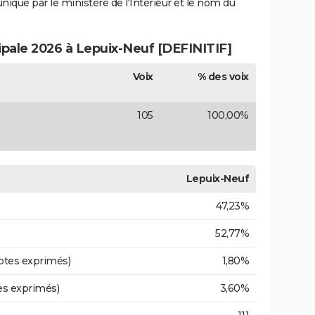
uniqué par le ministère de l'Intérieur et le nom du
ipale 2026 à Lepuix-Neuf [DEFINITIF]
Voix
% des voix
105
100,00%
Lepuix-Neuf
47,23%
52,77%
otes exprimés)
1,80%
es exprimés)
3,60%