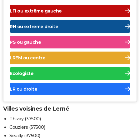
LFI ou extrême gauche
RN ou extrême droite
PS ou gauche
LREM ou centre
Ecologiste
LR ou droite
Villes voisines de Lerné
Thizay (37500)
Couziers (37500)
Seuilly (37500)