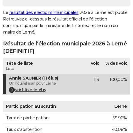
City break
Voyage de noces
Climat
Destinations
Voyage nature
Forum
+
PHOTO
Le
résultat des élections municipales
2026 à Lerné est publié.
Retrouvez ci-dessous le résultat officiel de l'élection
GUIDES D'ACHAT
communiqué par le ministère de l'Intérieur et le nom du
BONS PLANS
maire de Lerné.
Résultat de l'élection municipale 2026 à Lerné
CARTE DE VOEUX
[DEFINITIF]
Carte Bonne année
Carte Pâques
Carte de Noël
Carte Saint-Valentin
Carte d'anniversaire
DICTIONNAIRE
Tête de liste
Voix
% des voix
Biographies
Expressions
Dictionnaire
Citations
Proverbes
PROGRAMME TV
Liste
Annie SAUNIER (11 élus)
113
100,00%
COPAINS D'AVANT
Un nouvel élan pour Lerné
Se connecter
Collèges
Universités
Service militaire
S'inscrire
Lycées
Primaires
Entreprises
Avis de recherche
Voir la liste des élus
AVIS DE DÉCÈS
FORUM
Participation au scrutin
Lerné
Lifestyle
Sport
Television
Cinema
Bricolage
Culture
Auto
Voyage
Taux de participation
59,92%
Taux d'abstention
40,08%