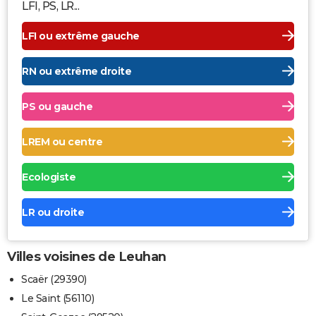
LFI, PS, LR...
LFI ou extrême gauche
RN ou extrême droite
PS ou gauche
LREM ou centre
Ecologiste
LR ou droite
Villes voisines de Leuhan
Scaër (29390)
Le Saint (56110)