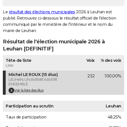
City break
Voyage de noces
Climat
Destinations
Voyage nature
Forum
+
PHOTO
Le
résultat des élections municipales
2026 à Leuhan est
publié. Retrouvez ci-dessous le résultat officiel de l'élection
GUIDES D'ACHAT
communiqué par le ministère de l'Intérieur et le nom du
BONS PLANS
maire de Leuhan.
Résultat de l'élection municipale 2026 à
CARTE DE VOEUX
Leuhan [DEFINITIF]
Carte Bonne année
Carte Pâques
Carte de Noël
Carte Saint-Valentin
Carte d'anniversaire
DICTIONNAIRE
Tête de liste
Voix
% des voix
Biographies
Expressions
Dictionnaire
Citations
Proverbes
PROGRAMME TV
Liste
Michel LE ROUX (15 élus)
232
100,00%
COPAINS D'AVANT
LEUHAN, UN AVENIR A BATIR
ENSEMBLE
Se connecter
Collèges
Universités
Service militaire
S'inscrire
Lycées
Primaires
Entreprises
Avis de recherche
AVIS DE DÉCÈS
Voir la liste des élus
FORUM
Participation au scrutin
Leuhan
Lifestyle
Sport
Television
Cinema
Bricolage
Culture
Auto
Voyage
Taux de participation
48,25%