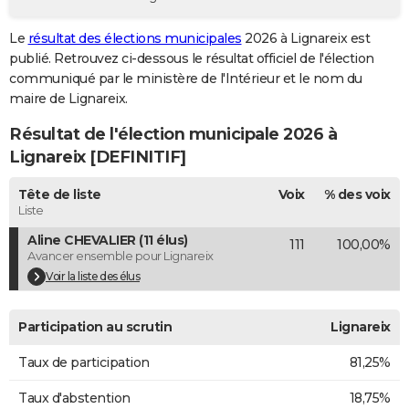
City break
Voyage de noces
Climat
Destinations
Voyage nature
Forum
+
PHOTO
Le
résultat des élections municipales
2026 à Lignareix est
publié. Retrouvez ci-dessous le résultat officiel de l'élection
GUIDES D'ACHAT
communiqué par le ministère de l'Intérieur et le nom du
BONS PLANS
maire de Lignareix.
Résultat de l'élection municipale 2026 à
CARTE DE VOEUX
Lignareix [DEFINITIF]
Carte Bonne année
Carte Pâques
Carte de Noël
Carte Saint-Valentin
Carte d'anniversaire
DICTIONNAIRE
Tête de liste
Voix
% des voix
Biographies
Expressions
Dictionnaire
Citations
Proverbes
PROGRAMME TV
Liste
Aline CHEVALIER (11 élus)
111
100,00%
COPAINS D'AVANT
Avancer ensemble pour Lignareix
Se connecter
Collèges
Universités
Service militaire
S'inscrire
Lycées
Primaires
Entreprises
Avis de recherche
Voir la liste des élus
AVIS DE DÉCÈS
FORUM
Participation au scrutin
Lignareix
Lifestyle
Sport
Television
Cinema
Bricolage
Culture
Auto
Voyage
Taux de participation
81,25%
Taux d'abstention
18,75%