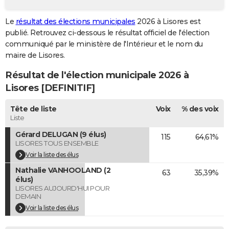
City break
Voyage de noces
Climat
Destinations
Voyage nature
Forum
+
PHOTO
Le
résultat des élections municipales
2026 à Lisores est
publié. Retrouvez ci-dessous le résultat officiel de l'élection
GUIDES D'ACHAT
communiqué par le ministère de l'Intérieur et le nom du
BONS PLANS
maire de Lisores.
Résultat de l'élection municipale 2026 à
CARTE DE VOEUX
Lisores [DEFINITIF]
Carte Bonne année
Carte Pâques
Carte de Noël
Carte Saint-Valentin
Carte d'anniversaire
DICTIONNAIRE
Tête de liste
Voix
% des voix
Biographies
Expressions
Dictionnaire
Citations
Proverbes
PROGRAMME TV
Liste
Gérard DELUGAN (9 élus)
115
64,61%
COPAINS D'AVANT
LISORES TOUS ENSEMBLE
Se connecter
Collèges
Universités
Service militaire
S'inscrire
Lycées
Primaires
Entreprises
Avis de recherche
Voir la liste des élus
AVIS DE DÉCÈS
Nathalie VANHOOLAND (2
63
35,39%
FORUM
élus)
LISORES AUJOURD'HUI POUR
DEMAIN
Lifestyle
Sport
Television
Cinema
Bricolage
Culture
Auto
Voyage
Voir la liste des élus