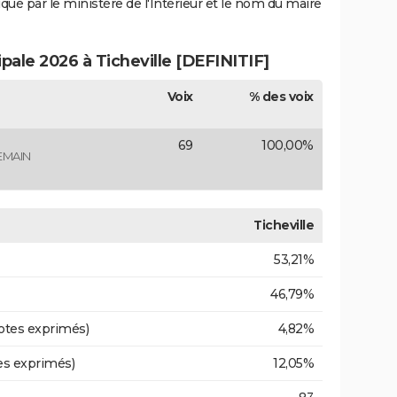
iqué par le ministère de l'Intérieur et le nom du maire
ipale 2026 à Ticheville [DEFINITIF]
Voix
% des voix
69
100,00%
EMAIN
Ticheville
53,21%
46,79%
otes exprimés)
4,82%
es exprimés)
12,05%