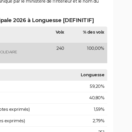
uniqué par le ministère de l'Intérieur et le nom du
cipale 2026 à Longuesse [DEFINITIF]
Voix
% des voix
240
100,00%
OLIDAIRE
Longuesse
59,20%
40,80%
otes exprimés)
1,59%
es exprimés)
2,79%