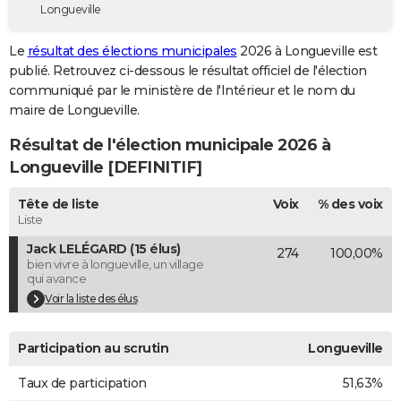
Longueville
City break
Voyage de noces
Climat
Destinations
Voyage nature
Forum
+
PHOTO
Le
résultat des élections municipales
2026 à Longueville est
GUIDES D'ACHAT
publié. Retrouvez ci-dessous le résultat officiel de l'élection
communiqué par le ministère de l'Intérieur et le nom du
BONS PLANS
maire de Longueville.
CARTE DE VOEUX
Résultat de l'élection municipale 2026 à
Carte Bonne année
Carte Pâques
Carte de Noël
Carte Saint-Valentin
Carte d'anniversaire
Longueville [DEFINITIF]
DICTIONNAIRE
Biographies
Expressions
Dictionnaire
Citations
Proverbes
Tête de liste
Voix
% des voix
PROGRAMME TV
Liste
COPAINS D'AVANT
Jack LELÉGARD (15 élus)
274
100,00%
bien vivre à longueville, un village
Se connecter
Collèges
Universités
Service militaire
S'inscrire
Lycées
Primaires
Entreprises
Avis de recherche
AVIS DE DÉCÈS
qui avance
Voir la liste des élus
FORUM
Lifestyle
Sport
Television
Cinema
Bricolage
Culture
Auto
Voyage
Participation au scrutin
Longueville
Taux de participation
51,63%