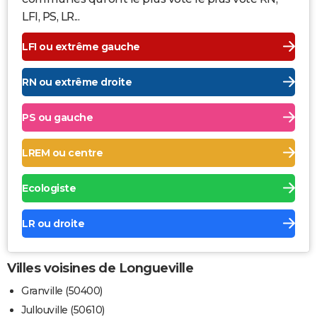
LFI, PS, LR...
LFI ou extrême gauche
RN ou extrême droite
PS ou gauche
LREM ou centre
Ecologiste
LR ou droite
Villes voisines de Longueville
Granville (50400)
Jullouville (50610)