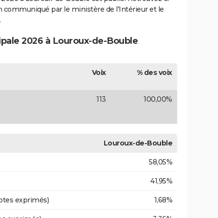
ion communiqué par le ministère de l'Intérieur et le
.
cipale 2026 à Louroux-de-Bouble
Voix
% des voix
113
100,00%
Louroux-de-Bouble
58,05%
41,95%
otes exprimés)
1,68%