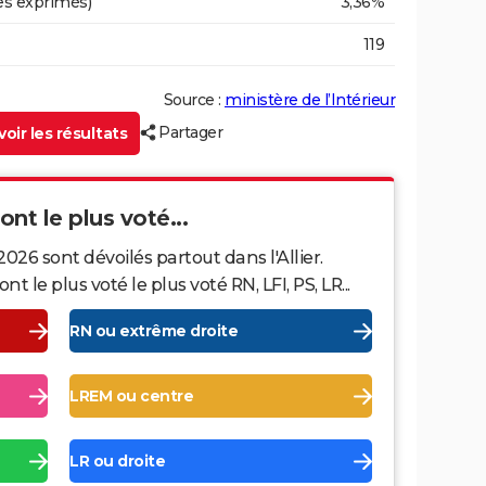
es exprimés)
3,36%
119
Source :
ministère de l’Intérieur
Partager
oir les résultats
 ont le plus voté...
026 sont dévoilés partout dans l'Allier.
le plus voté le plus voté RN, LFI, PS, LR...
RN ou extrême droite
LREM ou centre
LR ou droite