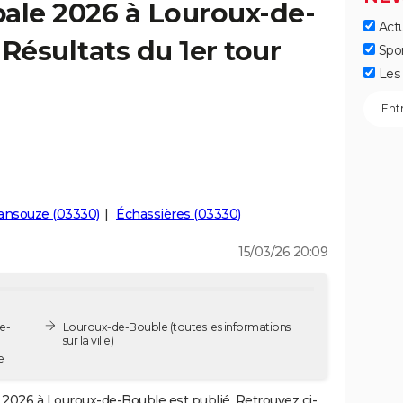
ale 2026 à Louroux-de-
Actu
Résultats du 1er tour
Spo
Les 
ansouze (03330)
Échassières (03330)
15/03/26 20:09
e-
Louroux-de-Bouble
(toutes les informations
sur la ville)
e
2026 à Louroux-de-Bouble est publié. Retrouvez ci-