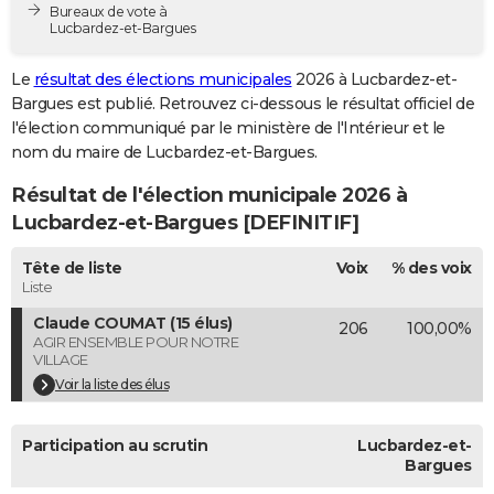
Bureaux de vote à
City break
Voyage de noces
Climat
Destinations
Voyage nature
Forum
+
PHOTO
Lucbardez-et-Bargues
GUIDES D'ACHAT
Le
résultat des élections municipales
2026 à Lucbardez-et-
Bargues est publié. Retrouvez ci-dessous le résultat officiel de
BONS PLANS
l'élection communiqué par le ministère de l'Intérieur et le
nom du maire de Lucbardez-et-Bargues.
CARTE DE VOEUX
Résultat de l'élection municipale 2026 à
Carte Bonne année
Carte Pâques
Carte de Noël
Carte Saint-Valentin
Carte d'anniversaire
DICTIONNAIRE
Lucbardez-et-Bargues [DEFINITIF]
Biographies
Expressions
Dictionnaire
Citations
Proverbes
PROGRAMME TV
Tête de liste
Voix
% des voix
Liste
COPAINS D'AVANT
Claude COUMAT (15 élus)
206
100,00%
Se connecter
Collèges
Universités
Service militaire
S'inscrire
Lycées
Primaires
Entreprises
Avis de recherche
AVIS DE DÉCÈS
AGIR ENSEMBLE POUR NOTRE
VILLAGE
FORUM
Voir la liste des élus
Lifestyle
Sport
Television
Cinema
Bricolage
Culture
Auto
Voyage
Participation au scrutin
Lucbardez-et-
Bargues