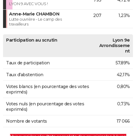
793
4,72%
LYON 9 AVEC VOUS !
Anne-Marie CHAMBON
207
1,23%
Lutte ouvrière - Le camp des
travailleurs
Participation au scrutin
Lyon 9e
Arrondisseme
nt
Taux de participation
57,89%
Taux d'abstention
42,11%
Votes blancs (en pourcentage des votes
0,80%
exprimés)
Votes nuls (en pourcentage des votes
0,73%
exprimés)
Nombre de votants
17 066