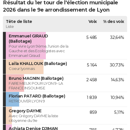
Résultat du 1er tour de l'élection municipale
2026 dans le 9e arrondissement de Lyon
Tête de liste
Voix
% des voix
Liste
Emmanuel GIRAUD
5 485
32,64%
(Ballotage)
Pour vivre Lyon 9ème, l'union de la
Gauche et des Ecologistes avec
Emmanuel Giraud
Laïla KHALLOUK (Ballotage)
5 164
30,73%
Coeur lyonnais
Bruno MAGNIN (Ballotage)
2 458
14,63%
FAIRE MIEUX POUR LYON 9- LA
FRANCE INSOUMISE
Florian PATARD (Ballotage)
1 839
10,94%
RETROUVER LYON 9
Gregory DAYME
859
5,11%
Avec Grégory DAYME la liste
citoyenne du 9e
Achiata Denise DJIMAN