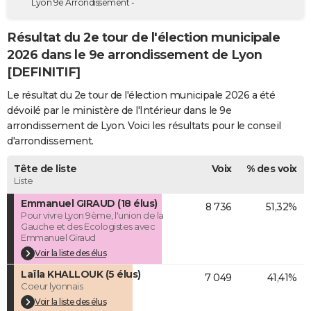
Lyon 9e Arrondissement -
City break
Voyage de noces
Climat
Destinations
Voyage nature
Forum
+
PHOTO
Résultat du 2e tour de l'élection municipale
GUIDES D'ACHAT
2026 dans le 9e arrondissement de Lyon
[DEFINITIF]
BONS PLANS
Le résultat du 2e tour de l'élection municipale 2026 a été
CARTE DE VOEUX
dévoilé par le ministère de l'Intérieur dans le 9e
arrondissement de Lyon. Voici les résultats pour le conseil
Carte Bonne année
Carte Pâques
Carte de Noël
Carte Saint-Valentin
Carte d'anniversaire
DICTIONNAIRE
d'arrondissement.
Biographies
Expressions
Dictionnaire
Citations
Proverbes
PROGRAMME TV
Tête de liste
Voix
% des voix
Liste
COPAINS D'AVANT
Emmanuel GIRAUD (18 élus)
8 736
51,32%
Se connecter
Collèges
Universités
Service militaire
S'inscrire
Lycées
Primaires
Entreprises
Avis de recherche
AVIS DE DÉCÈS
Pour vivre Lyon 9ème, l'union de la
Gauche et des Ecologistes avec
Emmanuel Giraud
FORUM
Voir la liste des élus
Lifestyle
Sport
Television
Cinema
Bricolage
Culture
Auto
Voyage
Laïla KHALLOUK (5 élus)
7 049
41,41%
Coeur lyonnais
Voir la liste des élus