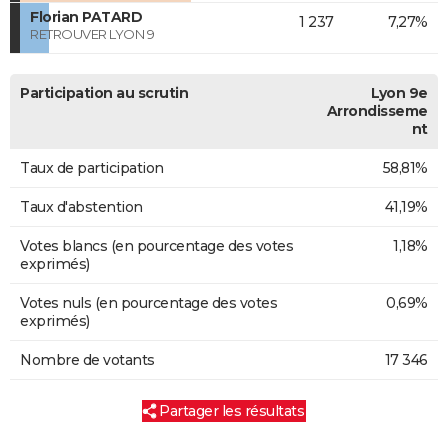
Florian PATARD
1 237
7,27%
RETROUVER LYON 9
Participation au scrutin
Lyon 9e
Arrondisseme
nt
Taux de participation
58,81%
Taux d'abstention
41,19%
Votes blancs (en pourcentage des votes
1,18%
exprimés)
Votes nuls (en pourcentage des votes
0,69%
exprimés)
Nombre de votants
17 346
Partager les résultats