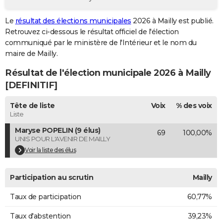
City break
Voyage de noces
Climat
Destinations
Voyage nature
Forum
+
PHOTO
Le
résultat des élections municipales
2026 à Mailly est publié.
Retrouvez ci-dessous le résultat officiel de l'élection
GUIDES D'ACHAT
communiqué par le ministère de l'Intérieur et le nom du
BONS PLANS
maire de Mailly.
Résultat de l'élection municipale 2026 à Mailly
CARTE DE VOEUX
[DEFINITIF]
Carte Bonne année
Carte Pâques
Carte de Noël
Carte Saint-Valentin
Carte d'anniversaire
DICTIONNAIRE
Tête de liste
Voix
% des voix
Biographies
Expressions
Dictionnaire
Citations
Proverbes
PROGRAMME TV
Liste
Maryse POPELIN (9 élus)
69
100,00%
COPAINS D'AVANT
UNIS POUR L'AVENIR DE MAILLY
Se connecter
Collèges
Universités
Service militaire
S'inscrire
Lycées
Primaires
Entreprises
Avis de recherche
Voir la liste des élus
AVIS DE DÉCÈS
FORUM
Participation au scrutin
Mailly
Lifestyle
Sport
Television
Cinema
Bricolage
Culture
Auto
Voyage
Taux de participation
60,77%
Taux d'abstention
39,23%