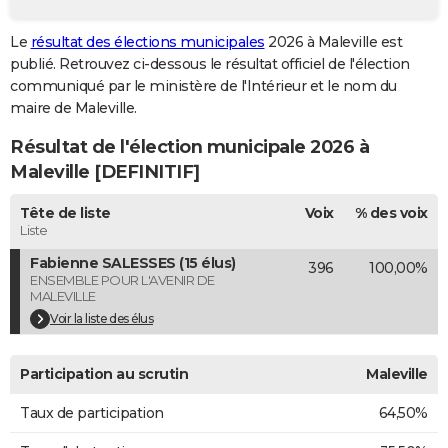
City break
Voyage de noces
Climat
Destinations
Voyage nature
Forum
+
PHOTO
Le
résultat des élections municipales
2026 à Maleville est
publié. Retrouvez ci-dessous le résultat officiel de l'élection
GUIDES D'ACHAT
communiqué par le ministère de l'Intérieur et le nom du
BONS PLANS
maire de Maleville.
Résultat de l'élection municipale 2026 à
CARTE DE VOEUX
Maleville [DEFINITIF]
Carte Bonne année
Carte Pâques
Carte de Noël
Carte Saint-Valentin
Carte d'anniversaire
DICTIONNAIRE
Tête de liste
Voix
% des voix
Biographies
Expressions
Dictionnaire
Citations
Proverbes
PROGRAMME TV
Liste
Fabienne SALESSES (15 élus)
396
100,00%
COPAINS D'AVANT
ENSEMBLE POUR L'AVENIR DE
MALEVILLE
Se connecter
Collèges
Universités
Service militaire
S'inscrire
Lycées
Primaires
Entreprises
Avis de recherche
AVIS DE DÉCÈS
Voir la liste des élus
FORUM
Participation au scrutin
Maleville
Lifestyle
Sport
Television
Cinema
Bricolage
Culture
Auto
Voyage
Taux de participation
64,50%