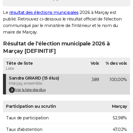
City break
Voyage de noces
Climat
Destinations
Voyage nature
Forum
+
PHOTO
Le
résultat des élections municipales
2026 à Marçay est
publié. Retrouvez ci-dessous le résultat officiel de l'élection
GUIDES D'ACHAT
communiqué par le ministère de l'Intérieur et le nom du
BONS PLANS
maire de Marçay.
Résultat de l'élection municipale 2026 à
CARTE DE VOEUX
Marçay [DEFINITIF]
Carte Bonne année
Carte Pâques
Carte de Noël
Carte Saint-Valentin
Carte d'anniversaire
DICTIONNAIRE
Tête de liste
Voix
% des voix
Biographies
Expressions
Dictionnaire
Citations
Proverbes
PROGRAMME TV
Liste
Sandra GIRARD (15 élus)
389
100,00%
COPAINS D'AVANT
Marçay, ensemble
Se connecter
Collèges
Universités
Service militaire
S'inscrire
Lycées
Primaires
Entreprises
Avis de recherche
Voir la liste des élus
AVIS DE DÉCÈS
FORUM
Participation au scrutin
Marçay
Lifestyle
Sport
Television
Cinema
Bricolage
Culture
Auto
Voyage
Taux de participation
52,98%
Taux d'abstention
47,02%