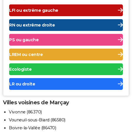
LFI ou extrême gauche
RN ou extrême droite
PS ou gauche
LREM ou centre
Ecologiste
LR ou droite
Villes voisines de Marçay
Vivonne (86370)
Vouneuil-sous-Biard (86580)
Boivre-la-Vallée (86470)